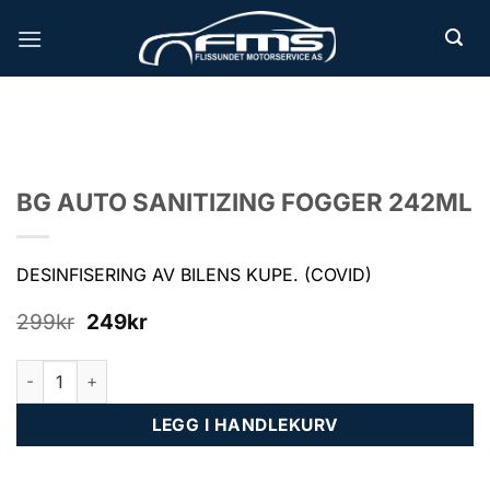
Skip
to
content
BG AUTO SANITIZING FOGGER 242ML
DESINFISERING AV BILENS KUPE. (COVID)
Opprinnelig
Nåværende
299
kr
249
kr
pris
pris
var:
er:
BG AUTO SANITIZING FOGGER 242ML antall
299kr.
249kr.
LEGG I HANDLEKURV