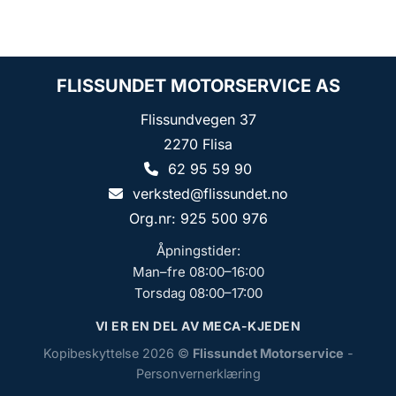
FLISSUNDET MOTORSERVICE AS
Flissundvegen 37
2270 Flisa
62 95 59 90
verksted@flissundet.no
Org.nr: 925 500 976
Åpningstider:
Man–fre 08:00–16:00
Torsdag 08:00–17:00
VI ER EN DEL AV MECA-KJEDEN
Kopibeskyttelse 2026 ©
Flissundet Motorservice
-
Personvernerklæring