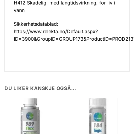
H412 Skadelig, med langtidsvirkning, for liv i
vann
Sikkerhetsdatablad:
https://www.relekta.no/Default.aspx?
ID=3900&GroupID=GROUP173&ProductID=PROD213
DU LIKER KANSKJE OGSÅ…