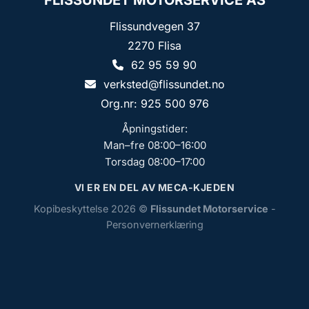
FLISSUNDET MOTORSERVICE AS
Flissundvegen 37
2270 Flisa
62 95 59 90
verksted@flissundet.no
Org.nr: 925 500 976
Åpningstider:
Man–fre 08:00–16:00
Torsdag 08:00–17:00
VI ER EN DEL AV MECA-KJEDEN
Kopibeskyttelse 2026 ©
Flissundet Motorservice
-
Personvernerklæring