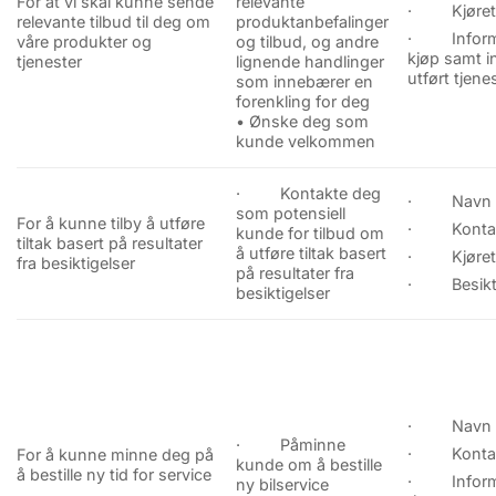
For at vi skal kunne sende
relevante
· Kjøretø
relevante tilbud til deg om
produktanbefalinger
· Informa
våre produkter og
og tilbud, og andre
kjøp samt 
tjenester
lignende handlinger
utført tjene
som innebærer en
forenkling for deg
• Ønske deg som
kunde velkommen
· Kontakte deg
· Navn
som potensiell
For å kunne tilby å utføre
· Kontakt
kunde for tilbud om
tiltak basert på resultater
å utføre tiltak basert
· Kjøretø
fra besiktigelser
på resultater fra
· Besikti
besiktigelser
· Navn
· Påminne
· Kontakt
For å kunne minne deg på
kunde om å bestille
å bestille ny tid for service
· Informa
ny bilservice