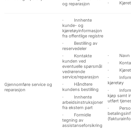
· Kjøretø
og reparasjon
· Innhente
kunde- og
kjøretøyinformasjon
fra offentlige registre
· Bestilling av
reservedeler
· Navn
· Kontakte
kunden ved
· Kontakt
eventuelle spørsmål
· Kjøretø
vedrørende
service/reparasjon
· Informa
kjøretøy
· Håndtere
Gjennomføre service og
kundens bestilling
reparasjon
· Informa
kjøp samt 
· Innhente
utført tjene
arbeidsinstruksjoner
fra ekstern part
· Person
betalingsin
· Formidle
(fakturainf
tegning av
assistanseforsikring