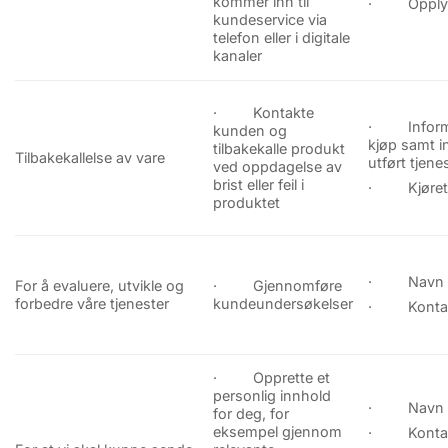
kommer inn til
· Opplysn
kundeservice via
telefon eller i digitale
kanaler
· Kontakte
· Informa
kunden og
kjøp samt 
tilbakekalle produkt
Tilbakekallelse av vare
utført tjene
ved oppdagelse av
brist eller feil i
· Kjøretø
produktet
· Navn
For å evaluere, utvikle og
· Gjennomføre
forbedre våre tjenester
kundeundersøkelser
· Kontakt
· Opprette et
personlig innhold
· Navn
for deg, for
eksempel gjennom
· Kontakt