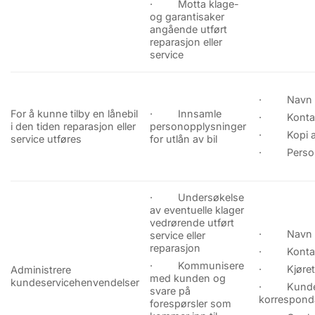
· Motta klage-
og garantisaker
angående utført
reparasjon eller
service
· Navn
For å kunne tilby en lånebil
· Innsamle
· Kontakt
i den tiden reparasjon eller
personopplysninger
· Kopi av 
service utføres
for utlån av bil
· Perso
· Undersøkelse
av eventuelle klager
vedrørende utført
· Navn
service eller
reparasjon
· Kontakt
· Kommunisere
· Kjøretø
Administrere
med kunden og
kundeservicehenvendelser
· Kunde
svare på
korrespon
forespørsler som