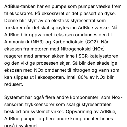
AdBlue-tanken har en pumpe som pumper væske frem
til eksosrøret. På eksosrøret er det plassert en dyse.
Denne blir styrt av en elektrisk styresentral som
forklarer når det skal sprøytes inn AdBlue væske. Når
AdBlue blir oppvarmet i eksosen omdannes den til
Ammoniakk (NH3) og Karbondioksid (CO2). Når
eksosen fra motoren med Nitrogenoksid (NOx)
reagerer med ammoniakken inne i SCR-katalysatoren
og den viktige prosessen skjer. Så blir den skadelige
eksosen med NOx omdannet til nitrogen og vann som
kan slippes ut i eksospotten. Inntil 80% av NOx blir
redusert.
Systemet har også flere andre komponenter som Nox-
sensorer, trykksensorer som skal gi styresentralen
beskjed om systemet virker. Oppvarming av AdBlue,
AdBlue pumper og flere andre komponenter finnes
også i systemet.