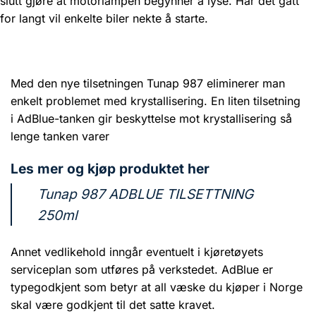
slutt gjøre at motorlampen begynner å lyse. Har det gått
for langt vil enkelte biler nekte å starte.
Med den nye tilsetningen Tunap 987 eliminerer man
enkelt problemet med krystallisering. En liten tilsetning
i AdBlue-tanken gir beskyttelse mot krystallisering så
lenge tanken varer
Les mer og kjøp produktet her
Tunap 987 ADBLUE TILSETTNING
250ml
Annet vedlikehold inngår eventuelt i kjøretøyets
serviceplan som utføres på verkstedet. AdBlue er
typegodkjent som betyr at all væske du kjøper i Norge
skal være godkjent til det satte kravet.