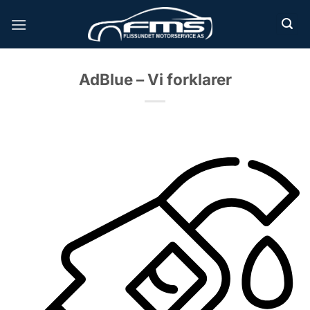
Skip
to
content
AdBlue – Vi forklarer