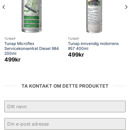
TUNAP
TUNAP
Tunap Microflex
Tunap innvendig motorrens
Servicekonsentrat Diesel 984
957 400ml
200ml
499
kr
499
kr
TA KONTAKT OM DETTE PRODUKTET