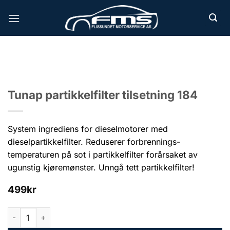
Skip
to
content
Tunap partikkelfilter tilsetning 184
System ingrediens for dieselmotorer med
dieselpartikkelfilter. Reduserer forbrennings-
temperaturen på sot i partikkelfilter forårsaket av
ugunstig kjøremønster. Unngå tett partikkelfilter!
499
kr
Tunap partikkelfilter tilsetning 184 antall