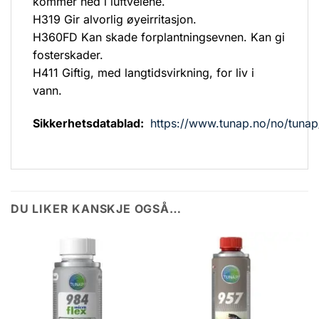
kommer ned i luftveiene.
H319 Gir alvorlig øyeirritasjon.
H360FD Kan skade forplantningsevnen. Kan gi
fosterskader.
H411 Giftig, med langtidsvirkning, for liv i
vann.
Sikkerhetsdatablad:
https://www.tunap.no/no/tunap
DU LIKER KANSKJE OGSÅ…