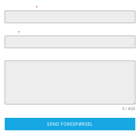
E-post Adresse:
*
Reg.nr
*
Skriv din melding:
0 / 400
SEND FORESPØRSEL