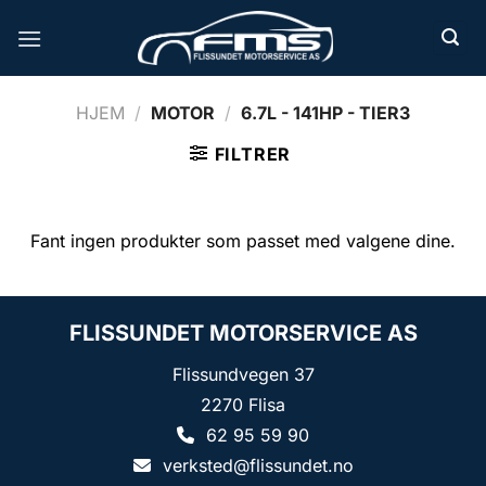
Skip
to
content
HJEM
/
MOTOR
/
6.7L - 141HP - TIER3
FILTRER
Fant ingen produkter som passet med valgene dine.
FLISSUNDET MOTORSERVICE AS
Flissundvegen 37
2270 Flisa
62 95 59 90
verksted@flissundet.no