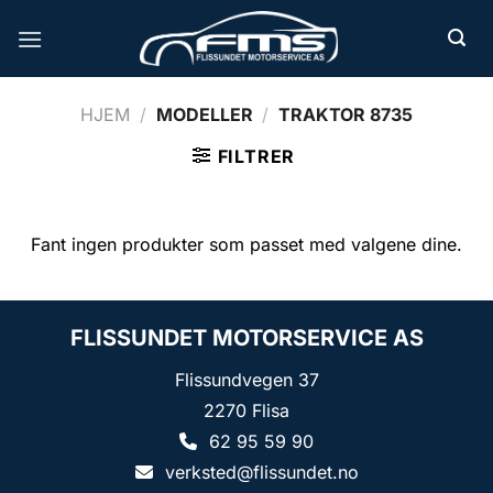
Skip
to
content
HJEM
/
MODELLER
/
TRAKTOR 8735
FILTRER
Fant ingen produkter som passet med valgene dine.
FLISSUNDET MOTORSERVICE AS
Flissundvegen 37
2270 Flisa
62 95 59 90
verksted@flissundet.no