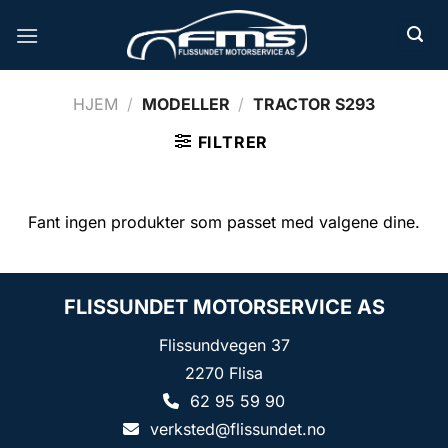
Skip
to
content
HJEM
/
MODELLER
/
TRACTOR S293
FILTRER
Fant ingen produkter som passet med valgene dine.
FLISSUNDET MOTORSERVICE AS
Flissundvegen 37
2270 Flisa
62 95 59 90
verksted@flissundet.no