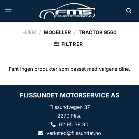
Skip
to
content
HJEM
/
MODELLER
/
TRACTOR 9560
FILTRER
Fant ingen produkter som passet med valgene dine.
FLISSUNDET MOTORSERVICE AS
Flissundvegen 37
2270 Flisa
62 95 59 90
verksted@flissundet.no