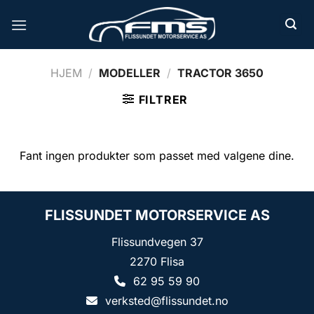
Skip
to
content
HJEM
/
MODELLER
/
TRACTOR 3650
FILTRER
Fant ingen produkter som passet med valgene dine.
FLISSUNDET MOTORSERVICE AS
Flissundvegen 37
2270 Flisa
62 95 59 90
verksted@flissundet.no