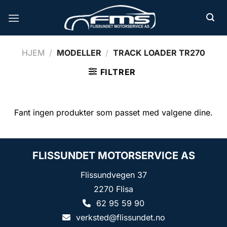
Skip
to
content
HJEM
/
MODELLER
/
TRACK LOADER TR270
FILTRER
Fant ingen produkter som passet med valgene dine.
FLISSUNDET MOTORSERVICE AS
Flissundvegen 37
2270 Flisa
62 95 59 90
verksted@flissundet.no