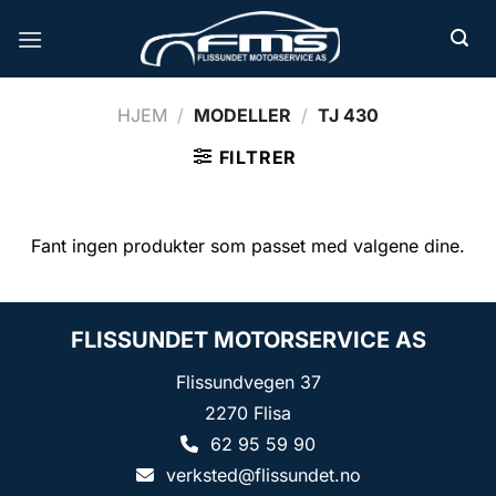
Skip
to
content
HJEM
/
MODELLER
/
TJ 430
FILTRER
Fant ingen produkter som passet med valgene dine.
FLISSUNDET MOTORSERVICE AS
Flissundvegen 37
2270 Flisa
62 95 59 90
verksted@flissundet.no