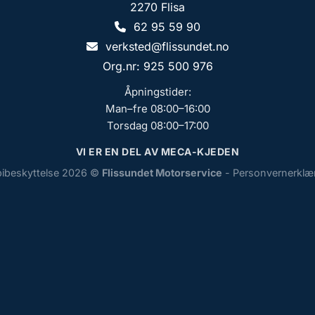
2270 Flisa
62 95 59 90
verksted@flissundet.no
Org.nr: 925 500 976
Åpningstider:
Man–fre 08:00–16:00
Torsdag 08:00–17:00
VI ER EN DEL AV MECA-KJEDEN
ibeskyttelse 2026 ©
Flissundet Motorservice
-
Personvernerklæ