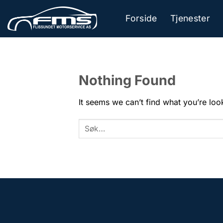
Skip
to
Forside
Tjenester
content
Nothing Found
It seems we can’t find what you’re loo