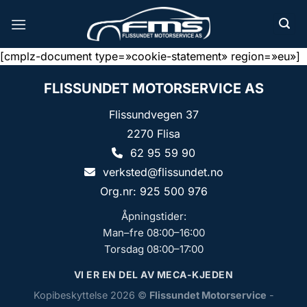
Skip
to
content
[cmplz-document type=»cookie-statement» region=»eu»]
FLISSUNDET MOTORSERVICE AS
Flissundvegen 37
2270 Flisa
62 95 59 90
verksted@flissundet.no
Org.nr: 925 500 976
Åpningstider:
Man–fre 08:00–16:00
Torsdag 08:00–17:00
VI ER EN DEL AV MECA-KJEDEN
Kopibeskyttelse 2026 ©
Flissundet Motorservice
-